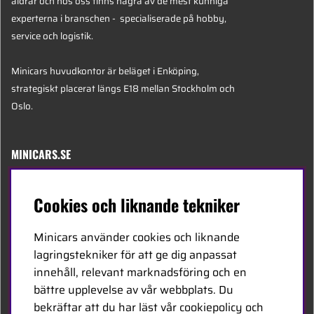
åldrar och hos oss finns några av de mest kunniga
experterna i branschen - specialiserade på hobby,
service och logistik.
Minicars huvudkontor är beläget i Enköping,
strategiskt placerat längs E18 mellan Stockholm och
Oslo.
MINICARS.SE
Svenska
Cookies och liknande tekniker
Kontakta oss
Minicars använder cookies och liknande
Bli återförsäljare
lagringstekniker för att ge dig anpassat
innehåll, relevant marknadsföring och en
Bli leverantör
bättre upplevelse av vår webbplats. Du
Jobba hos oss
bekräftar att du har läst vår cookiepolicy och