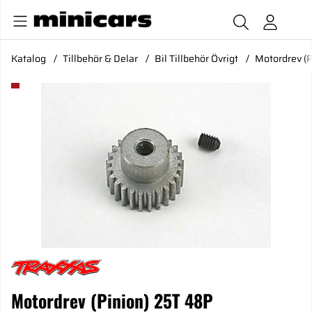
Katalog
Tillbehör & Delar
Bil Tillbehör Övrigt
Motordrev (
Produktbilder Motordrev (Pinion) 25T 48P
Motordrev (Pinion) 25T 48P