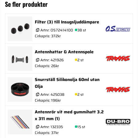
Se fler produkter
Filter (3) till Insugsljuddämpare
Artnr:
OS72414100
38 st
Cirkapris: 372kr
Antennhattar & Antennspole
Artnr:
421926
2 st
Cirkapris: 26kr
Snurrställ Silikonolja 60ml utan
Olja
Artnr:
425038
2 st
Cirkapris: 196kr
Antennrör vit med gummihatt 3.2
x 311 mm (1)
Artnr:
132335
15 st
Cirkapris: 37kr