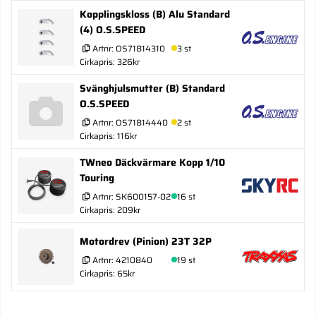
Kopplingskloss (B) Alu Standard
(4) O.S.SPEED
Artnr:
OS71814310
3 st
Cirkapris: 326kr
Svänghjulsmutter (B) Standard
O.S.SPEED
Artnr:
OS71814440
2 st
Cirkapris: 116kr
TWneo Däckvärmare Kopp 1/10
Touring
Artnr:
SK600157-02
16 st
Cirkapris: 209kr
Motordrev (Pinion) 23T 32P
Artnr:
4210840
19 st
Cirkapris: 65kr