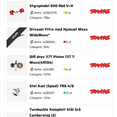
Styrspindel EHD Röd V+H
Artnr:
429037R
5 st
Cirkapris: 78kr
Drivaxel Yttre med Hjulaxel Maxx
UTGÅTT
WideMaxx*
Artnr:
428994
0 st
Cirkapris: 91kr
Diff.drev 37T Pinion 13T T-
Maxx(49104)
Artnr:
424981
4 st
Cirkapris: 157kr
Stel Axel (Spool) TRX-4/6
Artnr:
428297
12 st
Cirkapris: 131kr
Turnbuckle Komplett Stål Grå
Camberstag (2)