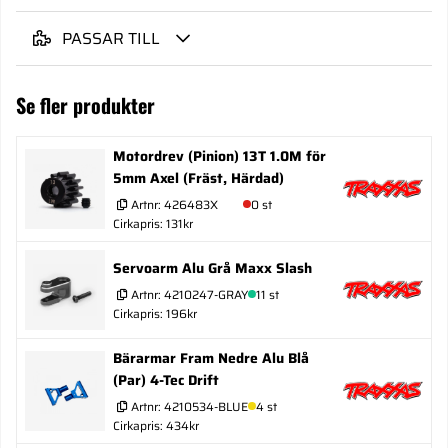
PASSAR TILL
Se fler produkter
Motordrev (Pinion) 13T 1.0M för
5mm Axel (Fräst, Härdad)
Artnr:
426483X
0 st
Cirkapris: 131kr
Servoarm Alu Grå Maxx Slash
Artnr:
4210247-GRAY
11 st
Cirkapris: 196kr
Bärarmar Fram Nedre Alu Blå
(Par) 4-Tec Drift
Artnr:
4210534-BLUE
4 st
Cirkapris: 434kr