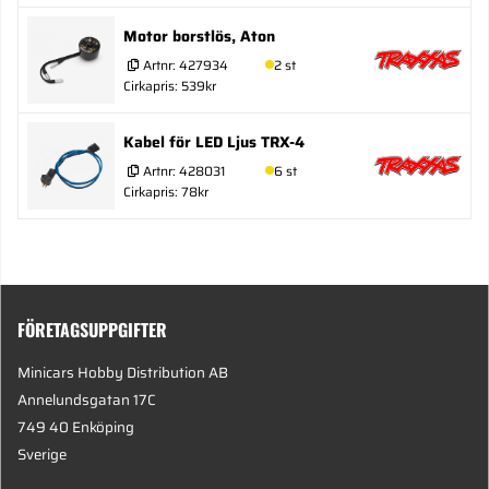
Motor borstlös, Aton
Artnr:
427934
2 st
Cirkapris: 539kr
Kabel för LED Ljus TRX-4
Artnr:
428031
6 st
Cirkapris: 78kr
FÖRETAGSUPPGIFTER
Minicars Hobby Distribution AB
Annelundsgatan 17C
749 40 Enköping
Sverige