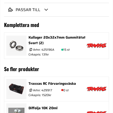
PASSAR TILL
Komplettera med
Kullager 20x32x7mm Gummitätat
Svart (2)
Artnr:
425196A
15 st
Cirkapris: 131kr
Se fler produkter
Traxxas RC Förvaringsväska
Artnr:
429917
0 st
Cirkapris: 1520kr
Diffolja 10K 20ml