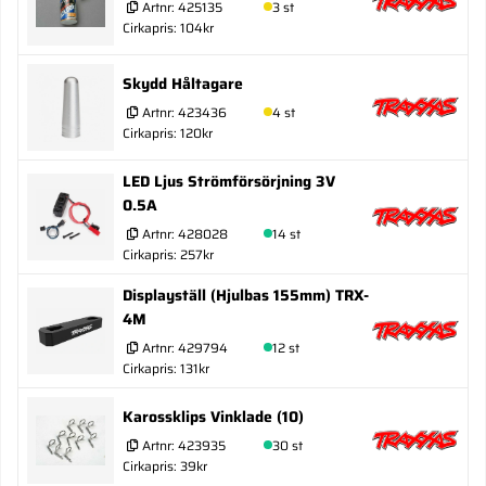
Artnr:
425135
3 st
Cirkapris: 104kr
Skydd Håltagare
Artnr:
423436
4 st
Cirkapris: 120kr
LED Ljus Strömförsörjning 3V
0.5A
Artnr:
428028
14 st
Cirkapris: 257kr
Displayställ (Hjulbas 155mm) TRX-
4M
Artnr:
429794
12 st
Cirkapris: 131kr
Karossklips Vinklade (10)
Artnr:
423935
30 st
Cirkapris: 39kr