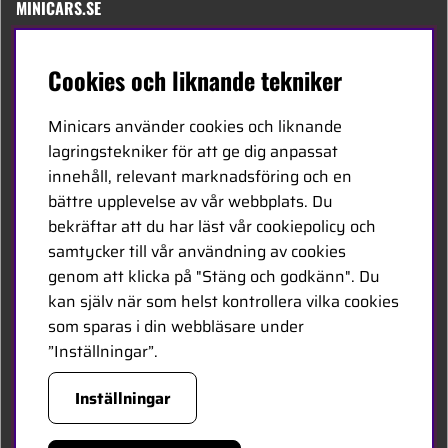
MINICARS.SE
Svenska
Cookies och liknande tekniker
Kontakta oss
Minicars använder cookies och liknande
Bli återförsäljare
lagringstekniker för att ge dig anpassat
innehåll, relevant marknadsföring och en
Bli leverantör
bättre upplevelse av vår webbplats. Du
Jobba hos oss
bekräftar att du har läst vår cookiepolicy och
samtycker till vår användning av cookies
FÖLJ OSS
genom att klicka på "Stäng och godkänn". Du
kan själv när som helst kontrollera vilka cookies
Facebook
som sparas i din webbläsare under
”Inställningar”.
HANDLA TRYGGT
Inställningar