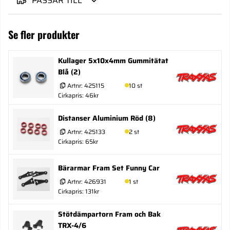
PASSAR TILL
Se fler produkter
Kullager 5x10x4mm Gummitätat
Blå (2)
Artnr:
425115
10 st
Cirkapris: 46kr
Distanser Aluminium Röd (8)
Artnr:
425133
2 st
Cirkapris: 65kr
Bärarmar Fram Set Funny Car
Artnr:
426931
1 st
Cirkapris: 131kr
Stötdämpartorn Fram och Bak
TRX-4/6