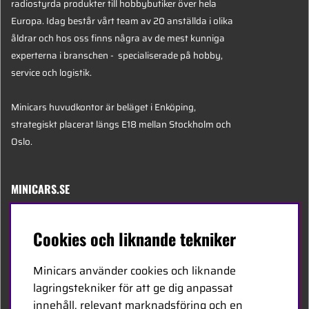
radiostyrda produkter till hobbybutiker över hela
Europa. Idag består vårt team av 20 anställda i olika
åldrar och hos oss finns några av de mest kunniga
experterna i branschen - specialiserade på hobby,
service och logistik.
Minicars huvudkontor är beläget i Enköping,
strategiskt placerat längs E18 mellan Stockholm och
Oslo.
MINICARS.SE
Svenska
Cookies och liknande tekniker
Kontakta oss
Minicars använder cookies och liknande
Bli återförsäljare
lagringstekniker för att ge dig anpassat
innehåll, relevant marknadsföring och en
Bli leverantör