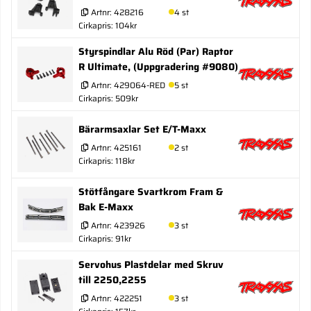
Artnr:
428216
4 st
Cirkapris: 104kr
Styrspindlar Alu Röd (Par) Raptor
R Ultimate, (Uppgradering #9080)
Artnr:
429064-RED
5 st
Cirkapris: 509kr
Bärarmsaxlar Set E/T-Maxx
Artnr:
425161
2 st
Cirkapris: 118kr
Stötfångare Svartkrom Fram &
Bak E-Maxx
Artnr:
423926
3 st
Cirkapris: 91kr
Servohus Plastdelar med Skruv
till 2250,2255
Artnr:
422251
3 st