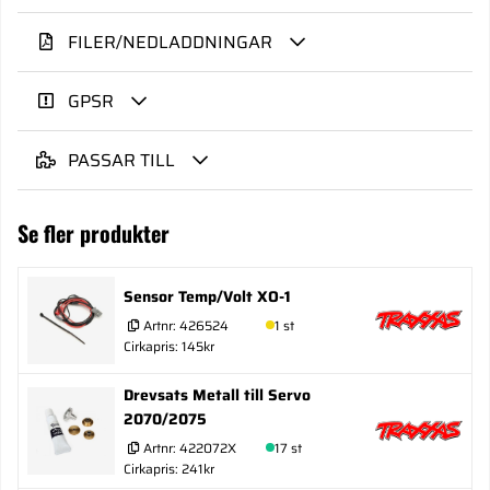
FILER/NEDLADDNINGAR
GPSR
PASSAR TILL
Se fler produkter
Sensor Temp/Volt XO-1
Artnr:
426524
1 st
Cirkapris: 145kr
Drevsats Metall till Servo
2070/2075
Artnr:
422072X
17 st
Cirkapris: 241kr