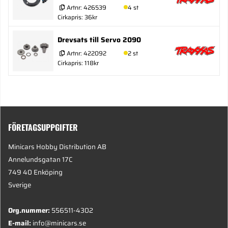
Artnr:
426539
4 st
Cirkapris: 36kr
Drevsats till Servo 2090
Artnr:
422092
2 st
Cirkapris: 118kr
FÖRETAGSUPPGIFTER
Minicars Hobby Distribution AB
Annelundsgatan 17C
749 40 Enköping
Sverige
Org.nummer:
556511-4302
E-mail:
info@minicars.se