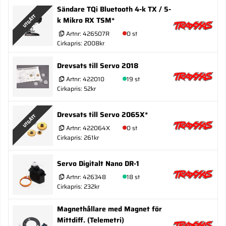
Sändare TQi Bluetooth 4-k TX / 5-
UTGÅTT
k Mikro RX TSM*
Artnr:
426507R
0 st
Cirkapris: 2008kr
Drevsats till Servo 2018
Artnr:
422010
19 st
Cirkapris: 52kr
Drevsats till Servo 2065X*
UTGÅTT
Artnr:
422064X
0 st
Cirkapris: 261kr
Servo Digitalt Nano DR-1
Artnr:
426348
18 st
Cirkapris: 232kr
Magnethållare med Magnet för
Mittdiff. (Telemetri)