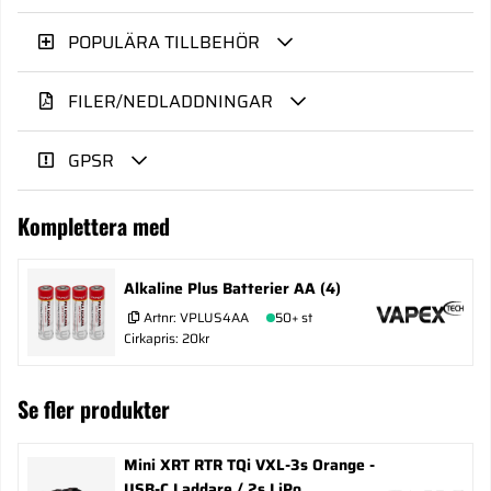
POPULÄRA TILLBEHÖR
FILER/NEDLADDNINGAR
GPSR
Komplettera med
Alkaline Plus Batterier AA (4)
Artnr:
VPLUS4AA
50+ st
Cirkapris: 20kr
Se fler produkter
Mini XRT RTR TQi VXL-3s Orange -
USB-C Laddare / 2s LiPo