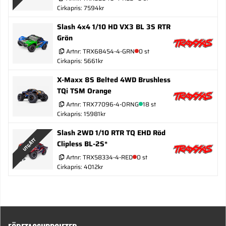
Cirkapris: 7594kr
Slash 4x4 1/10 HD VX3 BL 3S RTR
Grön
Artnr:
TRX68454-4-GRN
0 st
Cirkapris: 5661kr
X-Maxx 8S Belted 4WD Brushless
TQi TSM Orange
Artnr:
TRX77096-4-ORNG
18 st
Cirkapris: 15981kr
Slash 2WD 1/10 RTR TQ EHD Röd
UTGÅTT
Clipless BL-2S*
Artnr:
TRX58334-4-RED
0 st
Cirkapris: 4012kr