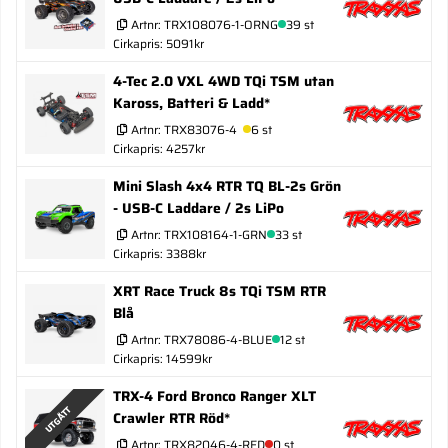
Artnr:
TRX108076-1-ORNG
39 st
Cirkapris: 5091kr
4-Tec 2.0 VXL 4WD TQi TSM utan
Kaross, Batteri & Ladd*
Artnr:
TRX83076-4
6 st
Cirkapris: 4257kr
Mini Slash 4x4 RTR TQ BL-2s Grön
- USB-C Laddare / 2s LiPo
Artnr:
TRX108164-1-GRN
33 st
Cirkapris: 3388kr
XRT Race Truck 8s TQi TSM RTR
Blå
Artnr:
TRX78086-4-BLUE
12 st
Cirkapris: 14599kr
TRX-4 Ford Bronco Ranger XLT
UTGÅTT
Crawler RTR Röd*
Artnr:
TRX82046-4-RED
0 st