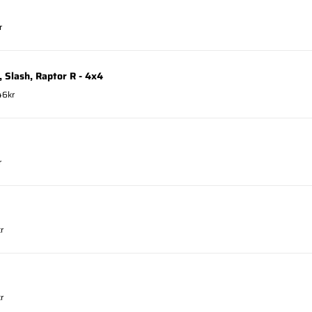
r
 Slash, Raptor R - 4x4
46kr
r
r
r