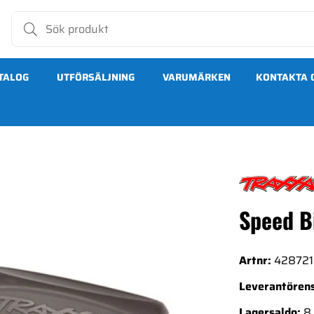
TALOG
UTFÖRSÄLJNING
VARUMÄRKEN
KONTAKTA 
Speed B
Artnr:
428721
Leverantörens
Lagersaldo:
8 