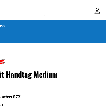
OSS
it Handtag Medium
 artnr:
8721
st