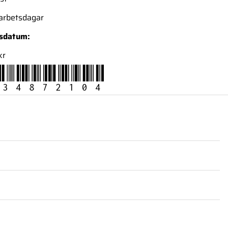
 arbetsdagar
nsdatum:
kr
34872104