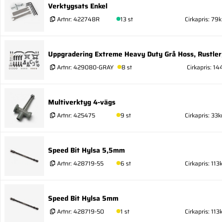
Verktygsats Enkel
Artnr:
422748R
13 st
Cirkapris: 79k
Uppgradering Extreme Heavy Duty Grå Hoss, Rustler,
Artnr:
429080-GRAY
8 st
Cirkapris: 14
Multiverktyg 4-vägs
Artnr:
425475
9 st
Cirkapris: 33k
Speed Bit Hylsa 5,5mm
Artnr:
428719-55
6 st
Cirkapris: 113k
Speed Bit Hylsa 5mm
Artnr:
428719-50
1 st
Cirkapris: 113k