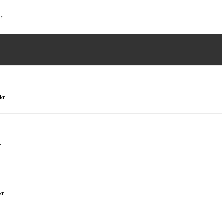
r
kr
r
kr