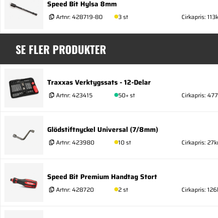
Speed Bit Hylsa 8mm
Artnr:
428719-80
3 st
Cirkapris: 113k
SE FLER PRODUKTER
Traxxas Verktygssats - 12-Delar
Artnr:
423415
50+ st
Cirkapris: 477
Glödstiftnyckel Universal (7/8mm)
Artnr:
423980
10 st
Cirkapris: 27k
Speed Bit Premium Handtag Stort
Artnr:
428720
2 st
Cirkapris: 126