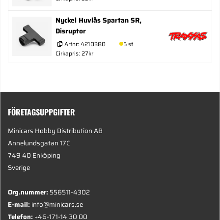
Nyckel Huvlås Spartan SR,
Disruptor
Artnr:
4210380
5 st
Cirkapris: 27kr
FÖRETAGSUPPGIFTER
Minicars Hobby Distribution AB
Annelundsgatan 17C
749 40 Enköping
Sverige
Org.nummer:
556511-4302
E-mail:
info@minicars.se
Telefon:
+46-171-14 30 00