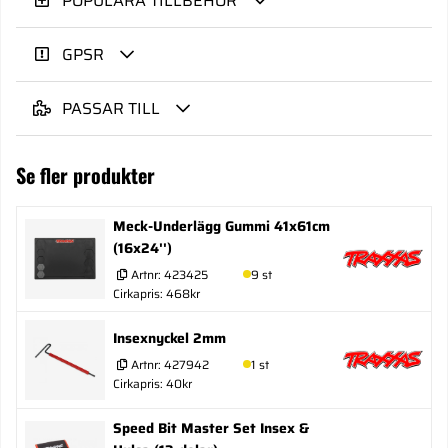
POPULÄRA TILLBEHÖR
GPSR
PASSAR TILL
Se fler produkter
Meck-Underlägg Gummi 41x61cm
(16x24'')
Artnr:
423425
9 st
Cirkapris: 468kr
Insexnyckel 2mm
Artnr:
427942
1 st
Cirkapris: 40kr
Speed Bit Master Set Insex &