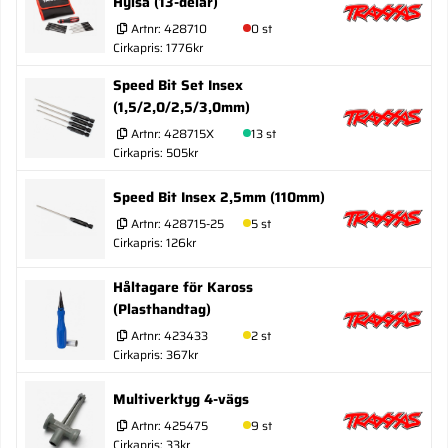
Hylsa (13-delar)
Artnr:
428710
0 st
Cirkapris: 1776kr
Speed Bit Set Insex
(1,5/2,0/2,5/3,0mm)
Artnr:
428715X
13 st
Cirkapris: 505kr
Speed Bit Insex 2,5mm (110mm)
Artnr:
428715-25
5 st
Cirkapris: 126kr
Håltagare för Kaross
(Plasthandtag)
Artnr:
423433
2 st
Cirkapris: 367kr
Multiverktyg 4-vägs
Artnr:
425475
9 st
Cirkapris: 33kr