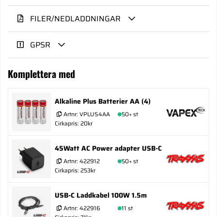
FILER/NEDLADDNINGAR
GPSR
Komplettera med
Alkaline Plus Batterier AA (4)
Artnr:
VPLUS4AA
50+ st
Cirkapris: 20kr
45Watt AC Power adapter USB-C
Artnr:
422912
50+ st
Cirkapris: 253kr
USB-C Laddkabel 100W 1.5m
Artnr:
422916
11 st