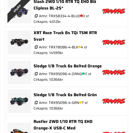
Slash 2WD 1/10 RTR TQ EHD Blå
UTGÅTT
Clipless BL-2S*
Artnr:
TRX58334-4-BLUE
0 st
Cirkapris: 4012kr
XRT Race Truck 8s TQi TSM RTR
Svart
Artnr:
TRX78086-4-BLK
4 st
Cirkapris: 14599kr
Sledge 1/8 Truck 6s Belted Orange
Artnr:
TRX95096-4-ORNG
11 st
Cirkapris: 10366kr
Sledge 1/8 Truck 6s Belted Grön
Artnr:
TRX95096-4-GRN
7 st
Cirkapris: 10366kr
Rustler 2WD 1/10 RTR TQ EHD
Orange-X USB-C Med