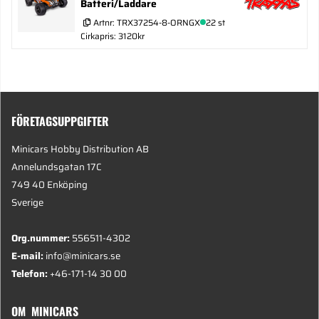
Batteri/Laddare
Artnr:
TRX37254-8-ORNGX
22 st
Cirkapris: 3120kr
FÖRETAGSUPPGIFTER
Minicars Hobby Distribution AB
Annelundsgatan 17C
749 40 Enköping
Sverige
Org.nummer:
556511-4302
E-mail:
info@minicars.se
Telefon:
+46-171-14 30 00
OM MINICARS