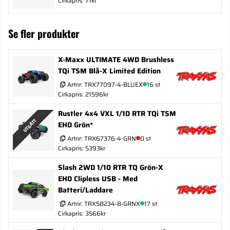
Cirkapris: 71kr
Se fler produkter
X-Maxx ULTIMATE 4WD Brushless
TQi TSM Blå-X Limited Edition
Artnr:
TRX77097-4-BLUEX
16 st
Cirkapris: 21596kr
Rustler 4x4 VXL 1/10 RTR TQi TSM
UTGÅTT
EHD Grön*
Artnr:
TRX67376-4-GRN
0 st
Cirkapris: 5393kr
Slash 2WD 1/10 RTR TQ Grön-X
EHD Clipless USB - Med
Batteri/Laddare
Artnr:
TRX58234-8-GRNX
17 st
Cirkapris: 3566kr