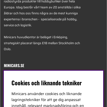
radiostyrda produkter till hobbybutiker över hela
Europa. Idag består vårt team av 20 anställda i olika
åldrar och hos oss finns några av de mest kunniga
experterna i branschen - specialiserade på hobby,
service och logistik.
Minicars huvudkontor är beläget i Enköping,
strategiskt placerat längs E18 mellan Stockholm och
Oslo.
MINICARS.SE
Svenska
Cookies och liknande tekniker
Kontakta oss
Minicars använder cookies och liknande
Bli återförsäljare
lagringstekniker för att ge dig anpassat
innehåll, relevant marknadsföring och en
Bli leverantör