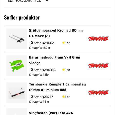
PASSAR TILL
Se fler produkter
Stötdämparaxel Kromad 80mm
GT-Maxx (2)
Artnr:
429662
5 st
Cirkapris: 157kr
Bärarmsskydd Fram V+H Grön
Sledge
Artnr:
429633G
4 st
Cirkapris: 73kr
Turnbuckle Komplett Camberstag
69mm Aluminium Röd
Artnr:
423737
3 st
Cirkapris: 78kr
Vingfästen (Par) Jato 4x4