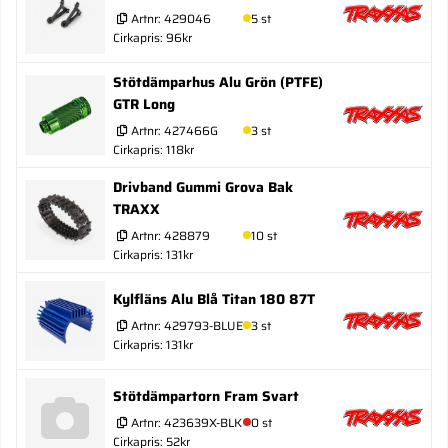
Artnr:
429046
5 st
Cirkapris: 96kr
Stötdämparhus Alu Grön (PTFE)
GTR Long
Artnr:
427466G
3 st
Cirkapris: 118kr
Drivband Gummi Grova Bak
TRAXX
Artnr:
428879
10 st
Cirkapris: 131kr
Kylfläns Alu Blå Titan 180 87T
Artnr:
429793-BLUE
3 st
Cirkapris: 131kr
Stötdämpartorn Fram Svart
Artnr:
423639X-BLK
0 st
Cirkapris: 52kr