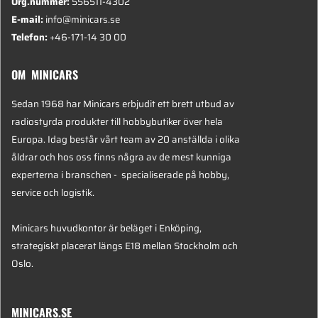
Org.nummer:
556511-4302
E-mail:
info@minicars.se
Telefon:
+46-171-14 30 00
OM MINICARS
Sedan 1968 har Minicars erbjudit ett brett utbud av
radiostyrda produkter till hobbybutiker över hela
Europa. Idag består vårt team av 20 anställda i olika
åldrar och hos oss finns några av de mest kunniga
experterna i branschen - specialiserade på hobby,
service och logistik.
Minicars huvudkontor är beläget i Enköping,
strategiskt placerat längs E18 mellan Stockholm och
Oslo.
MINICARS.SE