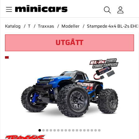
Katalog
T
Traxxas
Modeller
Stampede 4x4 BL-2s EHD 
UTGÅTT
Produktbilder Stampede 4x4 BL-2s EHD 1/10 RTR TQ Blå*