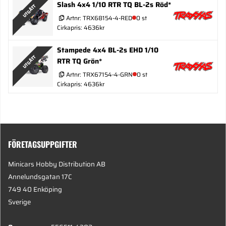
Slash 4x4 1/10 RTR TQ BL-2s Röd*
UTGÅTT
Artnr:
TRX68154-4-RED
0 st
Cirkapris: 4636kr
Stampede 4x4 BL-2s EHD 1/10
UTGÅTT
RTR TQ Grön*
Artnr:
TRX67154-4-GRN
0 st
Cirkapris: 4636kr
FÖRETAGSUPPGIFTER
Minicars Hobby Distribution AB
Annelundsgatan 17C
749 40 Enköping
Sverige