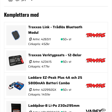
Komplettera med
Traxxas Link - Trådlös Bluetooth
Modul
Artnr:
426511
50+ st
Cirkapris: 452kr
Traxxas Verktygssats - 12-Delar
Artnr:
423415
50+ st
Cirkapris: 477kr
Laddare EZ-Peak Plus 4A och 2S
5800mAh Batteri Combo
Artnr:
422992GX
50+ st
Cirkapris: 1451kr
Laddpåse-B Li-Po 230x295mm