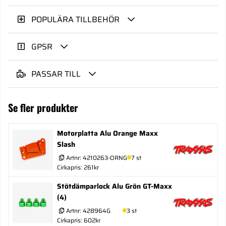
POPULÄRA TILLBEHÖR
GPSR
PASSAR TILL
Se fler produkter
Motorplatta Alu Orange Maxx
Slash
Artnr:
4210263-ORNG
7 st
Cirkapris: 261kr
Stötdämparlock Alu Grön GT-Maxx
(4)
Artnr:
428964G
3 st
Cirkapris: 602kr