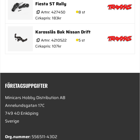
Fiesta ST Rally
Artnr:
427450
8 st
Cirkapris: 183kr
Karosslås Bak Nissan Drift
Artnr:
4210522
5 st
Cirkapris: 107kr
FÖRETAGSUPPGIFTER
Minicars Hobby Distribution AB
Annelundsgatan 17C
749 40 Enköping
Sverige
Org.nummer:
556511-4302