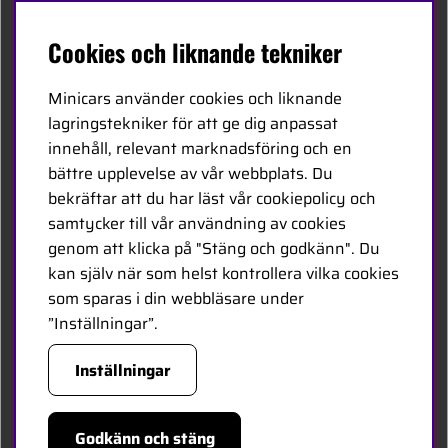
Svenska
Cookies och liknande tekniker
Kontakta oss
Minicars använder cookies och liknande
Bli återförsäljare
lagringstekniker för att ge dig anpassat
innehåll, relevant marknadsföring och en
Bli leverantör
bättre upplevelse av vår webbplats. Du
Jobba hos oss
bekräftar att du har läst vår cookiepolicy och
samtycker till vår användning av cookies
FÖLJ OSS
genom att klicka på "Stäng och godkänn". Du
kan själv när som helst kontrollera vilka cookies
Facebook
som sparas i din webbläsare under
”Inställningar”.
HANDLA TRYGGT
Inställningar
Godkänn och stäng