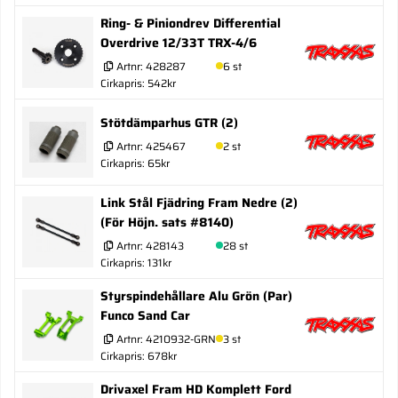
Ring- & Piniondrev Differential
Overdrive 12/33T TRX-4/6
Artnr:
428287
6 st
Cirkapris: 542kr
Stötdämparhus GTR (2)
Artnr:
425467
2 st
Cirkapris: 65kr
Link Stål Fjädring Fram Nedre (2)
(För Höjn. sats #8140)
Artnr:
428143
28 st
Cirkapris: 131kr
Styrspindehållare Alu Grön (Par)
Funco Sand Car
Artnr:
4210932-GRN
3 st
Cirkapris: 678kr
Drivaxel Fram HD Komplett Ford